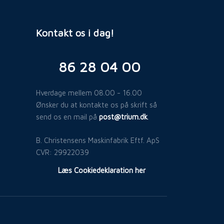
Kontakt os i dag!
​86 28 04 00
Hverdage mellem 08.00 - 16.00
Ønsker du at kontakte os på skrift så
send os en mail på
post@trium.dk
.​
B. Christensens Maskinfabrik Eftf. ApS
​CVR: 29922039
​Læs Cookiedeklaration her