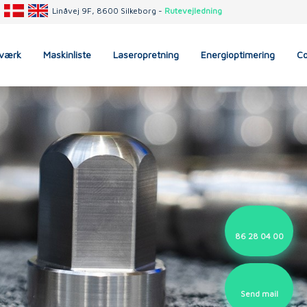
Linåvej 9F, 8600 Silkeborg -
Rutevejledning​
værk
Maskinliste
Laseropretning
Energioptimering
Co
86 28 04 00
Send mail​