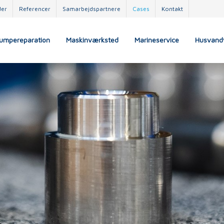
der
Referencer
Samarbejdspartnere
Cases
Kontakt
umpereparation
Maskinværksted
Marineservice
Husvand