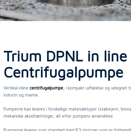
Trium DPNL in line
Centrifugalpumpe​
Vertikal inline
centrifugalpumpe
, i kompakt udførelse og velegnet ti
industri og marine.​
Pumperne kan leveres i forskellige materialetyper (støbejern, bronze
mekaniske akseltætninger, alt efter pumpens anvendelse.
Pumperne leveres som standard med IE3 motorer som er forberedt t