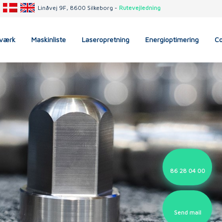
Linåvej 9F, 8600 Silkeborg -
Rutevejledning​
værk
Maskinliste
Laseropretning
Energioptimering
Co
86 28 04 00
Send mail​