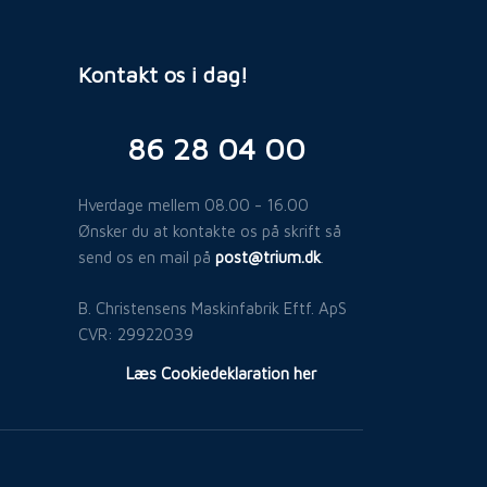
Kontakt os i dag!
​86 28 04 00
Hverdage mellem 08.00 - 16.00
Ønsker du at kontakte os på skrift så
send os en mail på
post@trium.dk
.​
B. Christensens Maskinfabrik Eftf. ApS
​CVR: 29922039
​Læs Cookiedeklaration her