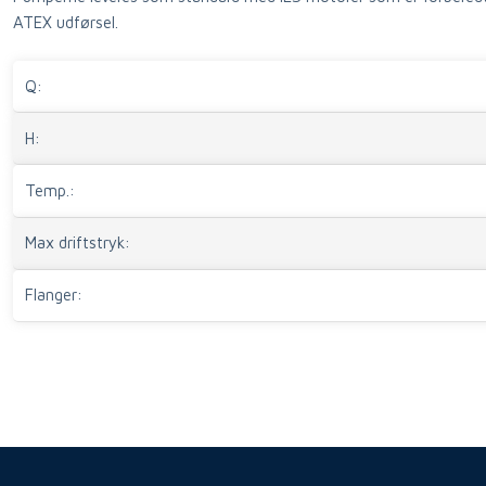
ATEX udførsel.
Q:​
H:
Temp.:
Max driftstryk:
Flanger: