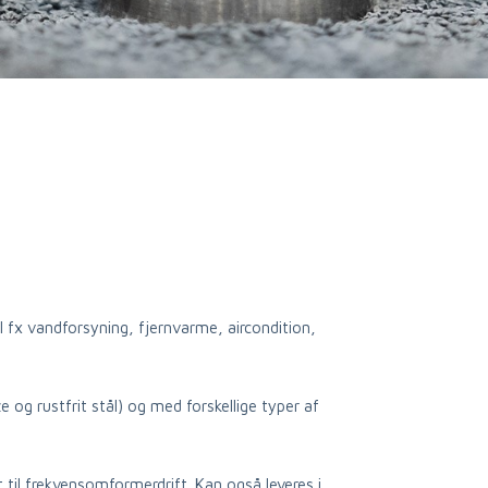
l fx vandforsyning, fjernvarme, aircondition,
 og rustfrit stål) og med forskellige typer af
il frekvensomformerdrift. Kan også leveres i