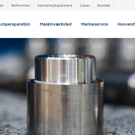
der
Referencer
Samarbejdspartnere
Cases
Kontakt
umpereparation
Maskinværksted
Marineservice
Husvand